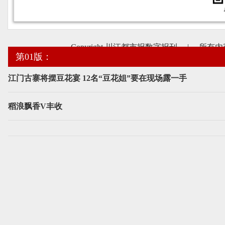
Copyright 川江都市报数字报刊
|
所有内
第01版：
江门古寨将摆豆花宴 12名“豆花姐”要在现场露一手
稻浪飘香V丰收